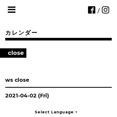
/
カレンダー
close
ws close
2021-04-02 (Fri)
Select Language
▼