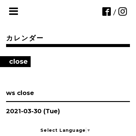
/
カレンダー
close
ws close
2021-03-30 (Tue)
Select Language
▼