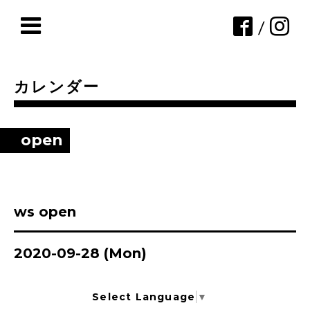
/
カレンダー
open
ws open
2020-09-28 (Mon)
Select Language
▼