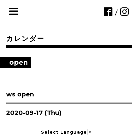
/
カレンダー
open
ws open
2020-09-17 (Thu)
Select Language
▼