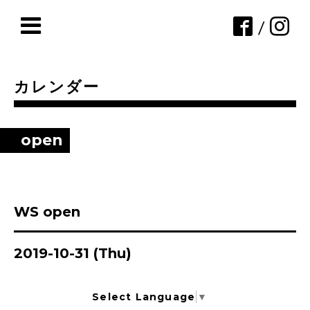
/
カレンダー
open
WS open
2019-10-31 (Thu)
Select Language
▼